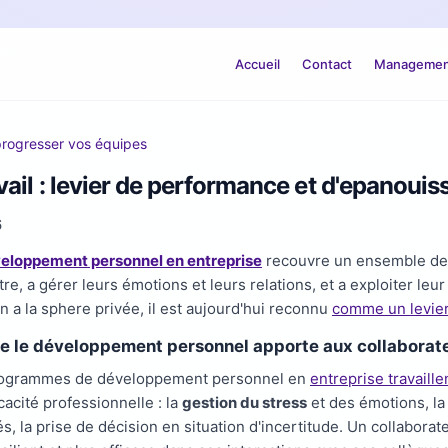
Accueil
Contact
Management
progresser vos équipes
ail : levier de performance et d'epanoui
6
eloppement personnel en entreprise
recouvre un ensemble de 
tre, a gérer leurs émotions et leurs relations, et a exploiter l
n a la sphere privée, il est aujourd'hui reconnu
comme un levier
e le développement personnel apporte aux collaborat
rogrammes de développement personnel en
entreprise travail
cacité professionnelle : la
gestion du stress
et des émotions, la
tés, la prise de décision en situation d'incertitude. Un collabor