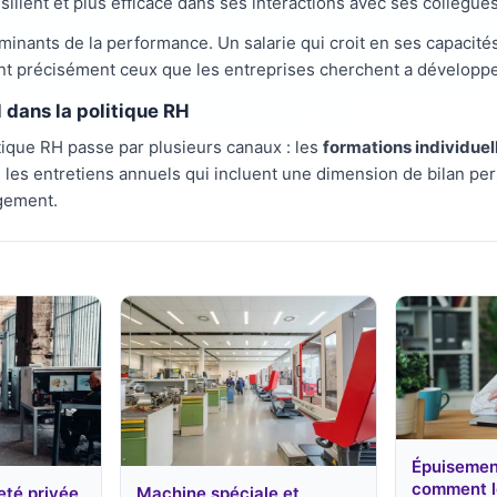
silient et plus efficace dans ses interactions avec ses collègues
minants de la performance. Un salarie qui croit en ses capacités
t précisément ceux que les entreprises cherchent a développe
dans la politique RH
tique RH passe par plusieurs canaux : les
formations individuel
 les entretiens annuels qui incluent une dimension de bilan pers
ugement.
Épuisement
comment l
eté privée
Machine spéciale et