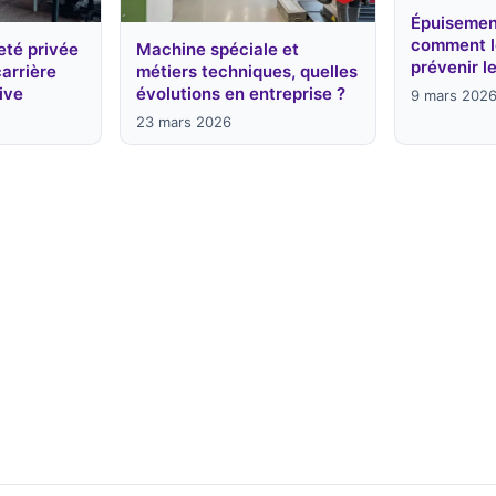
Épuisement
comment l
eté privée
Machine spéciale et
prévenir l
carrière
métiers techniques, quelles
ive
évolutions en entreprise ?
9 mars 202
23 mars 2026