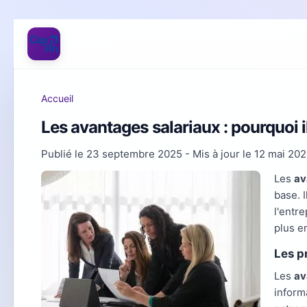
Accueil
Les avantages salariaux : pourquoi il
Publié le
23 septembre 2025
- Mis à jour le
12 mai 20
Les
av
base. 
l'entr
plus e
Les p
Les
av
inform