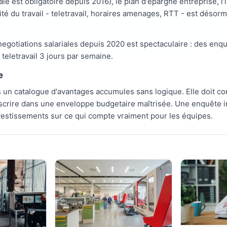
le est obligatoire depuis 2016), le plan d'épargne entreprise, l'i
ilité du travail - teletravail, horaires amenages, RTT - est dé
negotiations salariales depuis 2020 est spectaculaire : des enq
teletravail 3 jours par semaine.
e
 un catalogue d'avantages accumules sans logique. Elle doit co
inscrire dans une enveloppe budgetaire maîtrisée. Une enquête in
nvestissements sur ce qui compte vraiment pour les équipes.