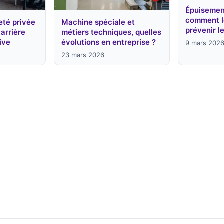
Épuisement
comment l
eté privée
Machine spéciale et
prévenir l
carrière
métiers techniques, quelles
ive
évolutions en entreprise ?
9 mars 202
23 mars 2026